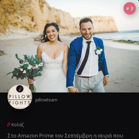
3
#
pillowteam
Κολάζ
Στο Amazon Prime τον Σεπτέμβρη η σειρά που