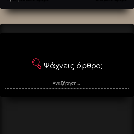
άρθρα
Ψάχνεις άρθρο;