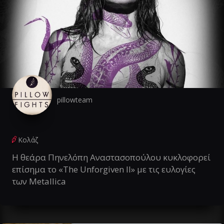
pillowteam
Κολάζ
Η θεάρα Πηνελόπη Αναστασοπούλου κυκλοφορεί
επίσημα το «The Unforgiven II» με τις ευλογίες
των Metallica