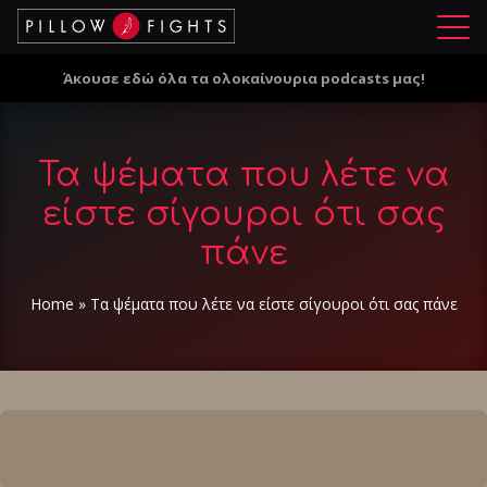
Μ
ε
Άκουσε εδώ όλα τα ολοκαίνουρια podcasts μας!
ν
ο
ύ
Τα ψέματα που λέτε να
είστε σίγουροι ότι σας
πάνε
Home
»
Τα ψέματα που λέτε να είστε σίγουροι ότι σας πάνε