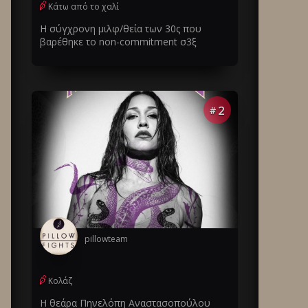
Κάτω από το χαλί
Η σύγχρονη μιλφ/θεία των 30ς που
βαρέθηκε το non-commitment σ3ξ
2
#
pillowteam
Κολάζ
Η θεάρα Πηνελόπη Αναστασοπούλου