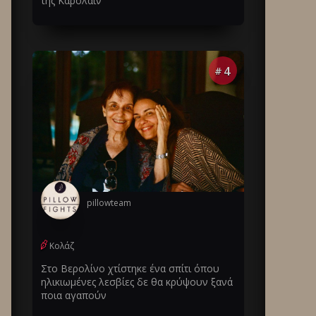
της Καρολάιν
4
#
pillowteam
Κολάζ
Στο Βερολίνο χτίστηκε ένα σπίτι όπου
ηλικιωμένες λεσβίες δε θα κρύψουν ξανά
ποια αγαπούν