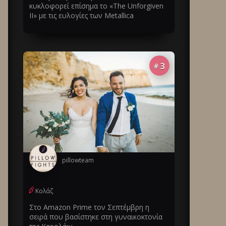
κυκλοφορεί επίσημα το «The Unforgiven
II» με τις ευλογίες των Metallica
3
#
pillowteam
Κολάζ
Στο Amazon Prime τον Σεπτέμβρη η
σειρά που βασίστηκε στη γυναικοκτονία