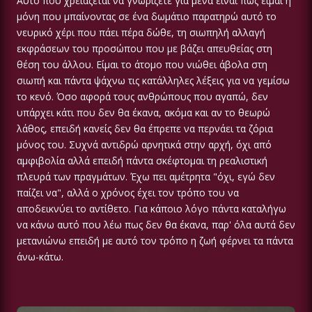
Αυτό που χρειάζεται να γνωρίζετε για μένα είναι πως είμαι η
μόνη που μπαίνοντας σε ένα δωμάτιο παρατηρώ αυτό το
νευρικό χέρι που πάει πέρα δώθε, τη σιωπηλή αλλαγή
εκφράσεων του προσώπου που με βάζει απευθείας στη
θέση του άλλου. Είμαι το άτομο που νιώθει άβολα στη
σιωπή και πάντα ψάχνω τις κατάλληλες λέξεις για να γεμίσω
το κενό. Όσο αφορά τους ανθρώπους που αγαπώ, δεν
υπάρχει κάτι που δεν θα έκανα, ακόμα και αν το θεωρώ
λάθος, επειδή κανείς δεν θα έπρεπε να περνάει τα ζόρια
μόνος του. Συχνά αντιδρώ αρνητικά στην αρχή, όχι από
αμφιβολία αλλά επειδή πάντα σκέφτομαι τη ρεαλιστική
πλευρά των πραγμάτων. Έχω πει αμέτρητα "όχι, εγώ δεν
παίζει να", αλλά ο χρόνος έχει τον τρόπο του να
αποδεικνύει το αντίθετο. Για κάποιο λόγο πάντα καταλήγω
να κάνω αυτό που λέω πως δεν θα έκανα, παρ' όλα αυτά δεν
μετανιώνω επειδή με αυτό τον τρόπο η ζωή φέρνει τα πάντα
άνω-κάτω.