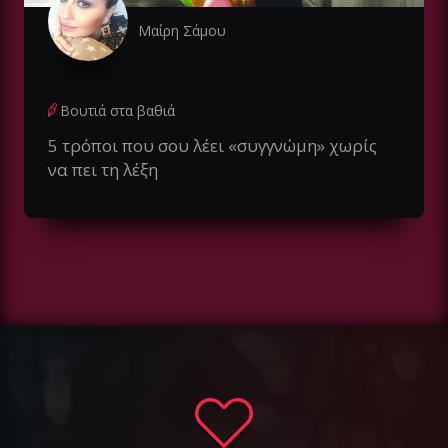
Μαίρη Σάμου
Βουτιά στα βαθιά
5 τρόποι που σου λέει «συγγνώμη» χωρίς
να πει τη λέξη