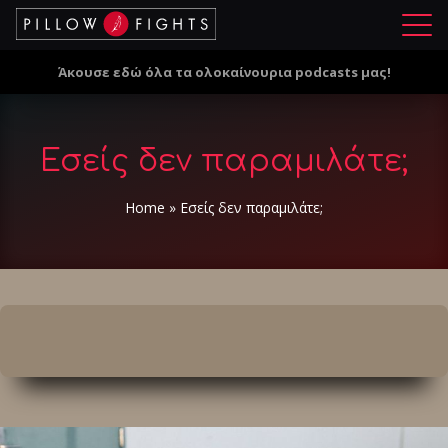
Μ
ε
Άκουσε εδώ όλα τα ολοκαίνουρια podcasts μας!
ν
ο
ύ
Εσείς δεν παραμιλάτε;
Home
»
Εσείς δεν παραμιλάτε;