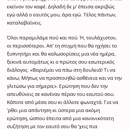
εκείνον τον καφέ. Δηλαδή δε μ’ έπεισα ακριβώς
εγώ αλλά ο εαυτός μου, άρα εγώ. Τέλος πάντων,
καταλαβαίνεις.
Όλοι παραμιλάμε πού και πού. Ή, τουλάχιστον,
οι περισσότεροι. Απ’ τη στιγμή που θα ηχήσει το
ξυπνητήρι και θα καλωσορίσεις μια νέα ημέρα,
ξεκινά αυτομάτως κι ο πρώτος σου εσωτερικός
διάλογος. «Βαριέμαι να πάω στη δουλειά! Τι να
κάνω; Μήπως να προσποιηθώ ασθένεια και να την
γλιτώσω για σήμερα;». Ερώτηση που δεν την
απευθύνεις σε κανέναν πέραν του εαυτού σου.
Κάποτε από μέσα σου κι άλλοτε φωναχτά. Για να
‘ρθει μια απάντηση κι ύστερα μια ακόμη
ερώτηση, ώσπου έπειτα από μια κανονικότατη
συζήτηση με τον εαυτό σου θα ‘χεις πια