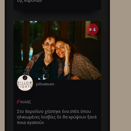
της Καρολάιν
4
#
pillowteam
Κολάζ
Στο Βερολίνο χτίστηκε ένα σπίτι όπου
ηλικιωμένες λεσβίες δε θα κρύψουν ξανά
ποια αγαπούν