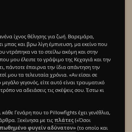
ανένα ίχνος θέλησης για ζωή. Βαρεμάρα,
ι μπας και βρω λίγη έμπνευση, μα εκείνο που
υ ντράπηκα να το στείλω ακόμη και στην
ου μου έλειπε το γράψιμο της Κεχαγιά και την
ι, πάντοτε έπαιρνα την ίδια απάντηση την
σί μου τα τελευταία χρόνια. «Αν είσαι σε
 μεγάλο γεγονός, είτε αυτό είναι τραυματικό
ς τρόπο να αδειάσεις τις σκέψεις σου. Έστω κι
κάθε Γενάρη που το Pillowfights έχει γενέθλια,
άρθρα. Ξεκίνησα με τις
πλάτες
(«Όσοι
απωθημένο φυγείν αδύνατον»
(το οποίο και