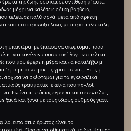
 έρωτα της ζωής σου και σε αντίθεση μ’ αυτά
ρόνος μέχρι να καλέσεις οδική βοήθεια,
μου τελείωσε πολύ αργά, μετά από αρκετή
για κάποιο παράδοξο λόγο, με πάρα πολύ καλή
στή μπανιέρα, με έπιασα να σκέφτομαι πόσο
ίνια για κανέναν ουσιαστικό λόγο και τελικά
ς που μου έφερε η μέρα και να καταλήξω μ’
έζησα με πολύ μικρές γρατσουνιές. Έτσι, μ’
, άρχισα να σκέφτομαι για τα εγκεφαλικά
ματικούς τραυματίες, εκείνα που πολλοί
να. Εκείνα που όπως έγραφα και στο εντελώς
 ξανά και ξανά με τους ίδιους ρυθμούς γιατί
ίλο, είπα ότι ο έρωτας είναι το
ου συμβεί. Όσο συναισθηματικά μη διαθέσιμος