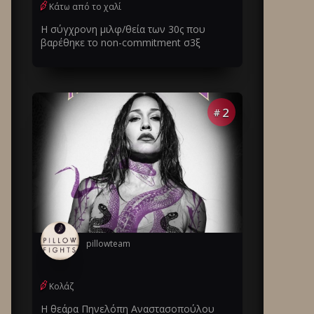
Κάτω από το χαλί
Η σύγχρονη μιλφ/θεία των 30ς που
βαρέθηκε το non-commitment σ3ξ
2
#
pillowteam
Κολάζ
Η θεάρα Πηνελόπη Αναστασοπούλου