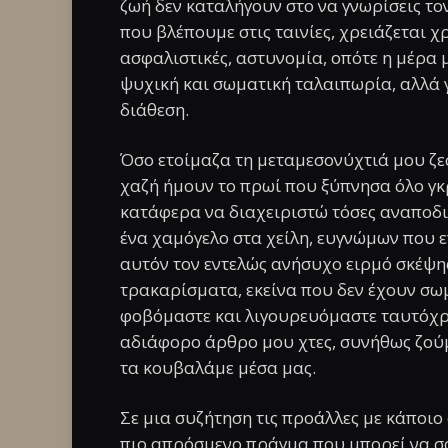
ζωή δεν καταλήγουν στο να γνωρίσεις τον
που βλέπουμε στις ταινίες, χρειάζεται χ
ασφαλιστικές, αστυνομία, οπότε η μέρα 
ψυχική και σωματική ταλαιπωρία, αλλά 
διάθεση.
Όσο ετοίμαζα τη μεταμεσονύχτιά μου ζε
χαζή ήμουν το πρωί που ξύπνησα όλο γκρ
κατάφερα να διαχειριστώ τόσες αναποδιέ
ένα χαμόγελο στα χείλη, ευγνώμων που επ
αυτόν τον εντελώς ανήσυχο ειρμό σκέψης
τρακαρίσματα, εκείνα που δεν έχουν σω
φοβόμαστε και λιγουρευόμαστε ταυτόχρο
αδιάφορο άρθρο μου χτες, συνήθως ζούμε
τα κουβαλάμε μέσα μας.
Σε μια συζήτηση τις προάλλες με κάποιο φ
πιο απρόσμενο πράγμα που μπορεί να σ