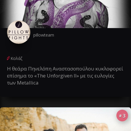
pillowteam
Κολάζ
Η θεάρα Πηνελόπη Αναστασοπούλου κυκλοφορεί
επίσημα το «The Unforgiven II» με τις ευλογίες
των Metallica
3
#