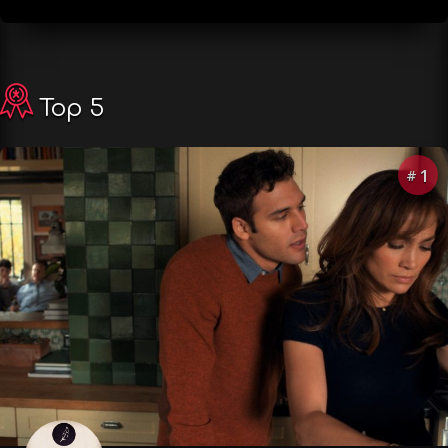
Top 5
1
#