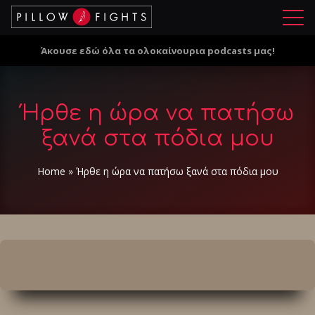
Μ
ε
Άκουσε εδώ όλα τα ολοκαίνουρια podcasts μας!
ν
ο
ύ
Ήρθε η ώρα να πατήσω
ξανά στα πόδια μου
Home
»
Ήρθε η ώρα να πατήσω ξανά στα πόδια μου