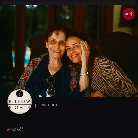
4
#
pillowteam
Κολάζ