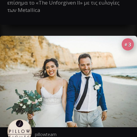
επίσημα το «The Unforgiven II» με τις ευλογίες
των Metallica
3
#
pillowteam