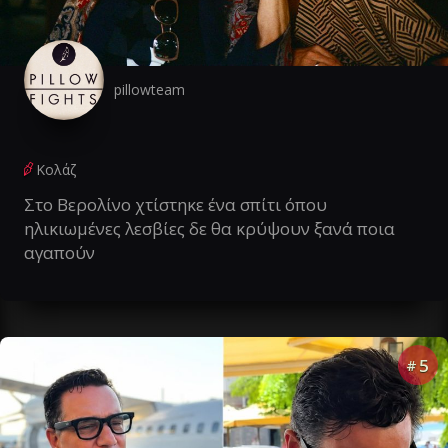
pillowteam
Κολάζ
Στο Βερολίνο χτίστηκε ένα σπίτι όπου
ηλικιωμένες λεσβίες δε θα κρύψουν ξανά ποια
αγαπούν
5
#