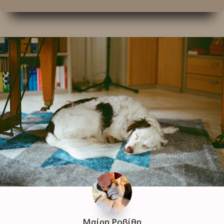
Μαίρη Ροβίθη