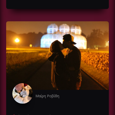
Μαίρη Ροβίθη