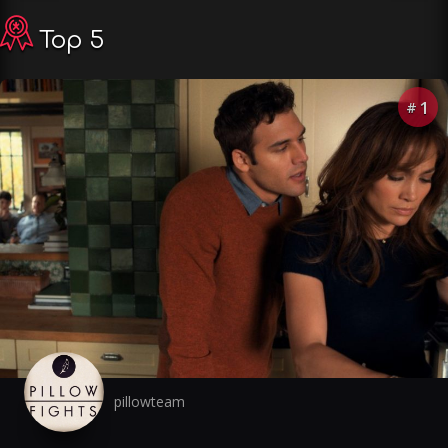
Top 5
1
#
pillowteam