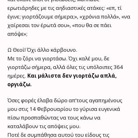
ερωτιάρηδες με τις αηδιαστικές ατάκες: «επ, τί
έγινε; γιορτάζουμε σήμερα;», «χρόνια πολλά», «να
χαίρεσαι τον έρωτά σου», «που θα σε πάει
απόψε»;
Ω Θεοί! Όχι άλλο κάρβουνο.
Με το ζόρι να γιορτάσω. Όχι καλέ μου, δε
γιορτάζω σήμερα, αλλά όλες τις υπόλοιπες 364
ημέρες.
Και μάλιστα δεν γιορτάζω απλά,
οργιάζω.
Όσες φορές έλαβα δώρο απ’τους αγαπημένους
μου στις 14 Φεβρουαρίου το γύρισα ευγενικά
πίσω προσπαθώντας να τους κάνω να
καταλάβουν τις απόψεις μου.
Ποτέ δε συμπάθησα αυτού του είδους τις