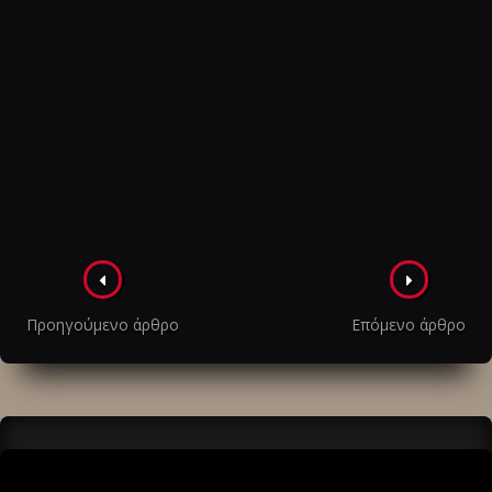
Πλοήγηση
στα
Προηγούμενο άρθρο
Επόμενο άρθρο
άρθρα