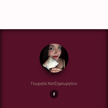
Γεωργία Χατζηγεωργίου