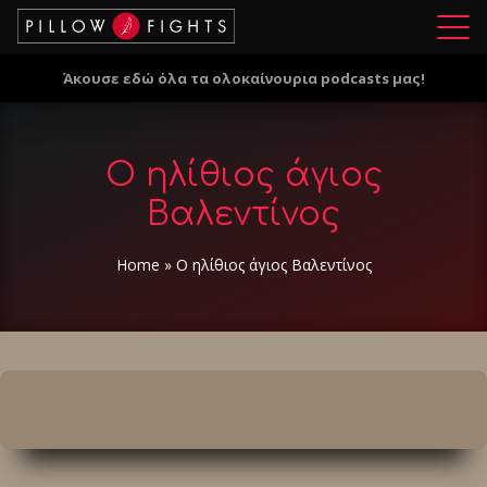
Μ
ε
Άκουσε εδώ όλα τα ολοκαίνουρια podcasts μας!
ν
ο
ύ
Ο ηλίθιος άγιος
Βαλεντίνος
Home
»
Ο ηλίθιος άγιος Βαλεντίνος