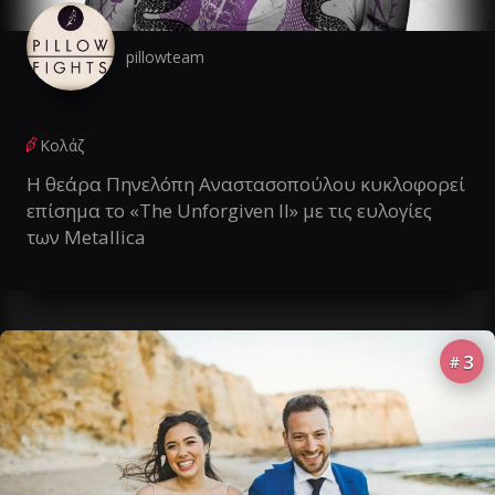
pillowteam
Κολάζ
Η θεάρα Πηνελόπη Αναστασοπούλου κυκλοφορεί
επίσημα το «The Unforgiven II» με τις ευλογίες
των Metallica
3
#