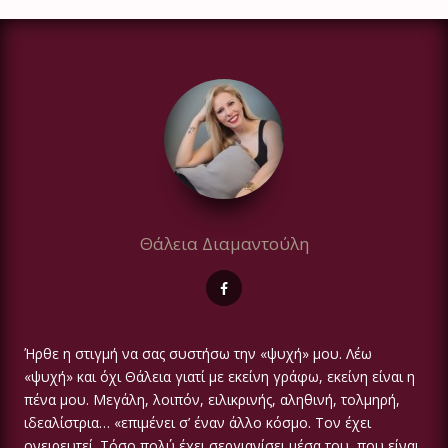
Θάλεια Διαμαντούλη
Ήρθε η στιγμή να σας συστήσω την «ψυχή» μου. Λέω
«ψυχή» και όχι Θάλεια γιατί με εκείνη γράφω, εκείνη είναι η
πένα μου. Μεγάλη, λοιπόν, ειλικρινής, αληθινή, τολμηρή,
ιδεαλίστρια… «επιμένει σ’ έναν άλλο κόσμο. Τον έχει
ονειρευτεί. Τόσο πολύ έχει σεργιανίσει μέσα του, που είναι