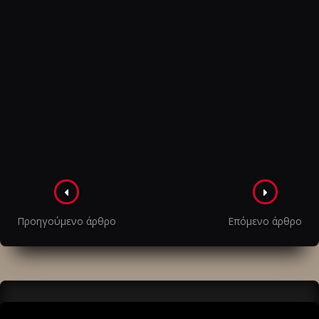
Πλοήγηση
στα
Προηγούμενο άρθρο
Επόμενο άρθρο
άρθρα