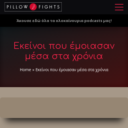
Μ
ε
Άκουσε εδώ όλα τα ολοκαίνουρια podcasts μας!
ν
ο
ύ
Εκείνοι που έμοιασαν
μέσα στα χρόνια
Home
»
Εκείνοι που έμοιασαν μέσα στα χρόνια