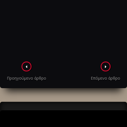
Πλοήγηση
στα
Προηγούμενο άρθρο
Επόμενο άρθρο
άρθρα