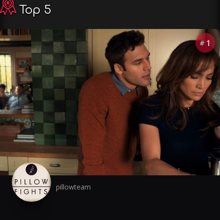
Top 5
1
#
pillowteam