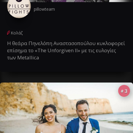
pillowteam
Κολάζ
Η θεάρα Πηνελόπη Αναστασοπούλου κυκλοφορεί
επίσημα το «The Unforgiven II» με τις ευλογίες
των Metallica
3
#