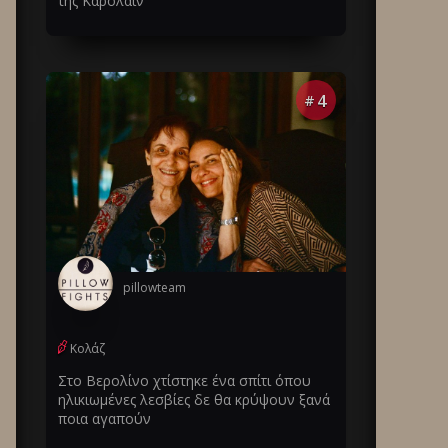
της Καρολάιν
4
#
pillowteam
Κολάζ
Στο Βερολίνο χτίστηκε ένα σπίτι όπου
ηλικιωμένες λεσβίες δε θα κρύψουν ξανά
ποια αγαπούν