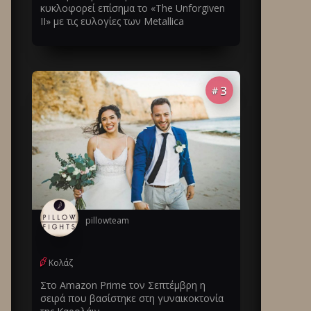
κυκλοφορεί επίσημα το «The Unforgiven
II» με τις ευλογίες των Metallica
3
#
pillowteam
Κολάζ
Στο Amazon Prime τον Σεπτέμβρη η
σειρά που βασίστηκε στη γυναικοκτονία