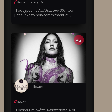
Κάτω από το χαλί
Η σύγχρονη μιλφ/θεία των 30ς που
βαρέθηκε το non-commitment σ3ξ
2
#
pillowteam
Κολάζ
Η θεάρα Πηνελόπη Αναστασοπούλου