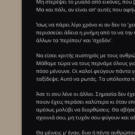
Μη στερέψει το μυαλό από εικόνες, που β
Μα και πάλι, αν είναι απ’ αυτές που αφήν
Ίσως να πάρει λίγο χρόνο κι αν δεν το ‘χε
περισσεύει άδεια η μνήμη από το να την
άλλων τα ‘περίπου’ και ‘σχεδόν’.
Να είσαι κριτής αυστηρός με τους ανθρώ
Μάθαμε τώρα να τους περνάμε όλους για 
πόσο μένουνε. Οι καλοί φεύγουν πάντα 
ταξίδεψε; Αυτό να ρωτάς. Τα υπόλοιπα 
Άσε τι σου λένε οι άλλοι. Σημασία δεν έχ
ποιον έχεις περάσει καλύτερα κι όταν επι
αμέσως μολύβι να διορθώσεις. Θα σβήσε
σχοινιά σου, μη τυχόν σου φύγουν και αδ
Θα μέινεις μ’ έναν, δυο ή πέντε ανθρώπου