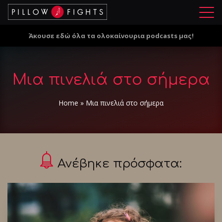
Μ
ε
Άκουσε εδώ όλα τα ολοκαίνουρια podcasts μας!
ν
ο
ύ
Μια πινελιά στο σήμερα
Home
»
Μια πινελιά στο σήμερα
Ανέβηκε πρόσφατα: