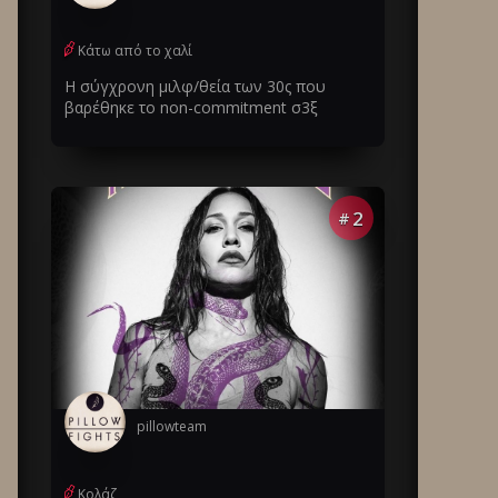
Κάτω από το χαλί
Η σύγχρονη μιλφ/θεία των 30ς που
βαρέθηκε το non-commitment σ3ξ
2
#
pillowteam
Κολάζ