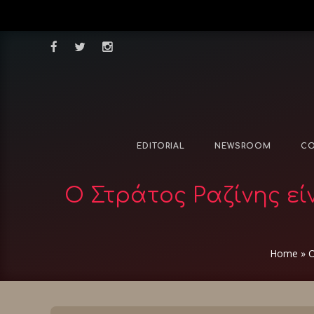
EDITORIAL
NEWSROOM
CO
Ο Στράτος Ραζίνης εί
Home
»
Ο