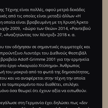
ς Τέχνης είναι πολλές, αφού μετρά δεκάδες
ικές από τις οποίες είναι μεταξύ άλλων «Η
 η οποία είναι βραβευμένη με τη Χρυσή Άρκτο
ψυχή» 2009, «Δώρο των Θεών» 2014, «Ραντεβού
, «Αναζητώντας τον Χέντριξ» 2018 κ. α.
ου τον οδήγησαν σε σημαντικές συμμετοχές και
 Μπρούντζινο Λιοντάρι του Διεθνούς Φεστιβάλ
ο βραβείο Adolf-Grimme 2001 για την ερμηνεία
 στο έργο «Ακαριαίο Χτύπημα». Άνθρωπος
ζωή του μακριά από τα φωτά της δημοσιότητας,
 του και να αναφέρεται στην τέχνη την οποία
 το ταμπεραμέντο που διαθέτει, επιλέγει
ι μόνο όσα θεωρεί ότι έχουν αξία να ειπωθούν.
 μεγάλωσε στη Γερμανία έχει δηλώσει πως «
δεν