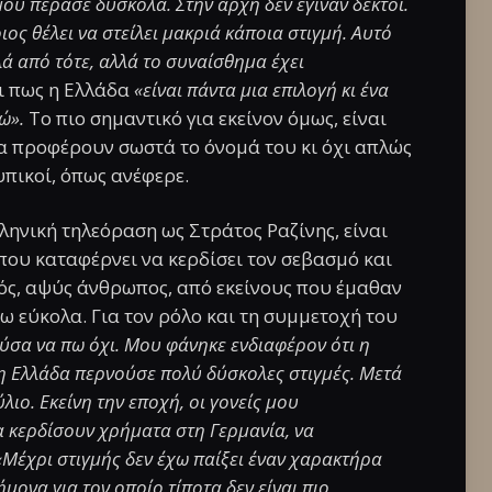
μου πέρασε δύσκολα. Στην αρχή δεν έγιναν δεκτοί.
ος θέλει να στείλει μακριά κάποια στιγμή. Αυτό
ά από τότε, αλλά το συναίσθημα έχει
ει πως η Ελλάδα
«είναι πάντα μια επιλογή κι ένα
δώ».
Το πιο σημαντικό για εκείνον όμως, είναι
α προφέρουν σωστά το όνομά του κι όχι απλώς
υπικοί, όπως ανέφερε.
ληνική τηλεόραση ως Στράτος Ραζίνης, είναι
που καταφέρνει να κερδίσει τον σεβασμό και
ός, αψύς άνθρωπος, από εκείνους που έμαθαν
ω εύκολα. Για τον ρόλο και τη συμμετοχή του
ύσα να πω όχι. Μου φάνηκε ενδιαφέρον ότι η
 η Ελλάδα περνούσε πολύ δύσκολες στιγμές. Μετά
λιο. Εκείνη την εποχή, οι γονείς μου
α κερδίσουν χρήματα στη Γερμανία, να
«Μέχρι στιγμής δεν έχω παίξει έναν χαρακτήρα
μονα για τον οποίο τίποτα δεν είναι πιο