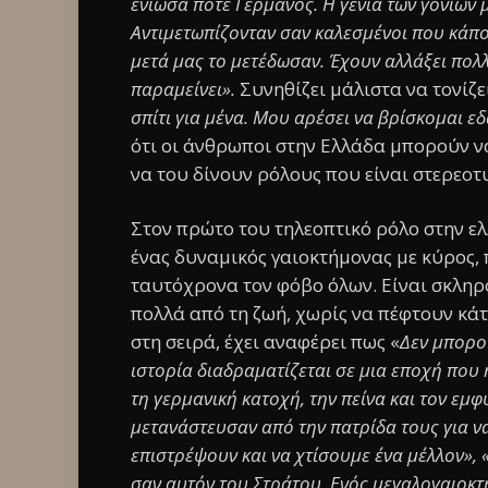
ένιωσα ποτέ Γερμανός. Η γενιά των γονιών 
Αντιμετωπίζονταν σαν καλεσμένοι που κάποι
μετά μας το μετέδωσαν. Έχουν αλλάξει πολλ
παραμείνει».
Συνηθίζει μάλιστα να τονίζ
σπίτι για μένα. Μου αρέσει να βρίσκομαι ε
ότι οι άνθρωποι στην Ελλάδα μπορούν ν
να του δίνουν ρόλους που είναι στερεοτ
Στον πρώτο του τηλεοπτικό ρόλο στην ελ
ένας δυναμικός γαιοκτήμονας με κύρος, 
ταυτόχρονα τον φόβο όλων. Είναι σκληρ
πολλά από τη ζωή, χωρίς να πέφτουν κάτ
στη σειρά, έχει αναφέρει πως «
Δεν μπορο
ιστορία διαδραματίζεται σε μια εποχή που
τη γερμανική κατοχή, την πείνα και τον εμφύ
μετανάστευσαν από την πατρίδα τους για ν
επιστρέψουν και να χτίσουμε ένα μέλλον», 
σαν αυτόν του Στράτου. Ενός μεγαλογαιοκτή