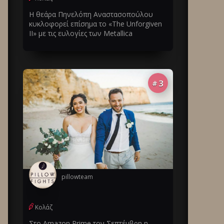
Η θεάρα Πηνελόπη Αναστασοπούλου
κυκλοφορεί επίσημα το «The Unforgiven
II» με τις ευλογίες των Metallica
3
#
pillowteam
Κολάζ
Στο Amazon Prime τον Σεπτέμβρη η