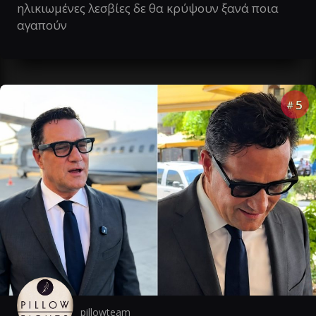
ηλικιωμένες λεσβίες δε θα κρύψουν ξανά ποια
αγαπούν
5
#
pillowteam