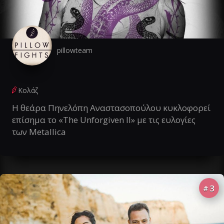
pillowteam
Κολάζ
Η θεάρα Πηνελόπη Αναστασοπούλου κυκλοφορεί
επίσημα το «The Unforgiven II» με τις ευλογίες
των Metallica
3
#