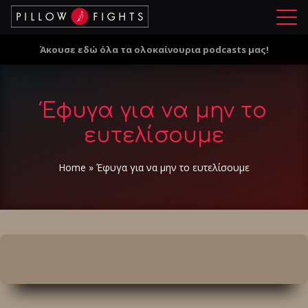
Μ
ε
Άκουσε εδώ όλα τα ολοκαίνουρια podcasts μας!
ν
ο
ύ
Έφυγα για να μην το
ευτελίσουμε
Home
»
Έφυγα για να μην το ευτελίσουμε