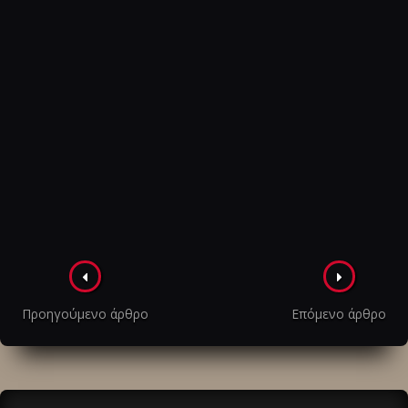
Πλοήγηση
στα
Προηγούμενο άρθρο
Επόμενο άρθρο
άρθρα