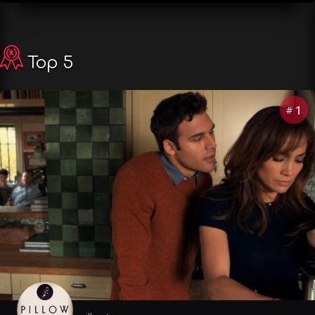
Top 5
1
#