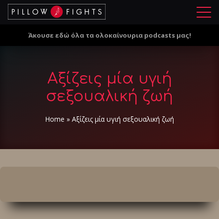
Μ
ε
Άκουσε εδώ όλα τα ολοκαίνουρια podcasts μας!
ν
ο
ύ
Αξίζεις μία υγιή
σεξουαλική ζωή
Home
»
Αξίζεις μία υγιή σεξουαλική ζωή