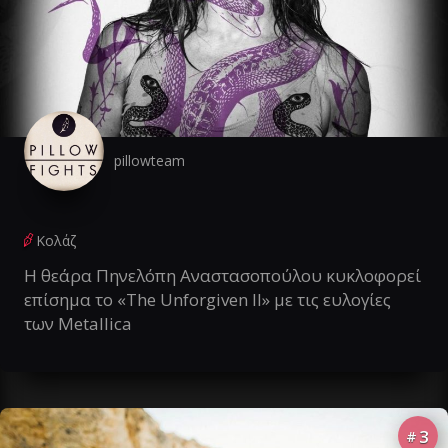
pillowteam
Κολάζ
Η θεάρα Πηνελόπη Αναστασοπούλου κυκλοφορεί
επίσημα το «The Unforgiven II» με τις ευλογίες
των Metallica
3
#