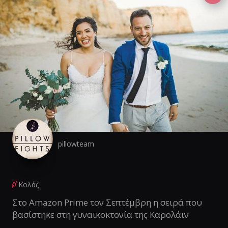
pillowteam
Κολάζ
Στο Amazon Prime τον Σεπτέμβρη η σειρά που
βασίστηκε στη γυναικοκτονία της Καρολάιν