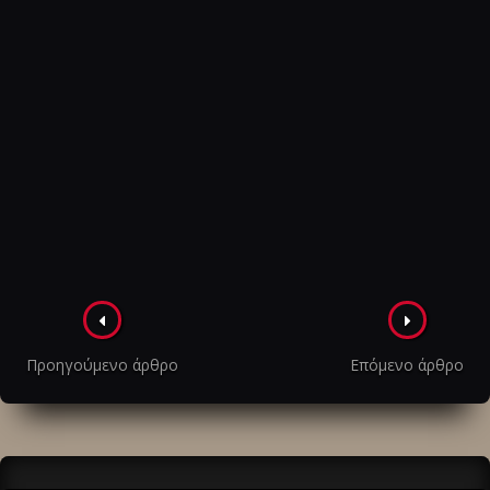
Πλοήγηση
στα
Προηγούμενο άρθρο
Επόμενο άρθρο
άρθρα