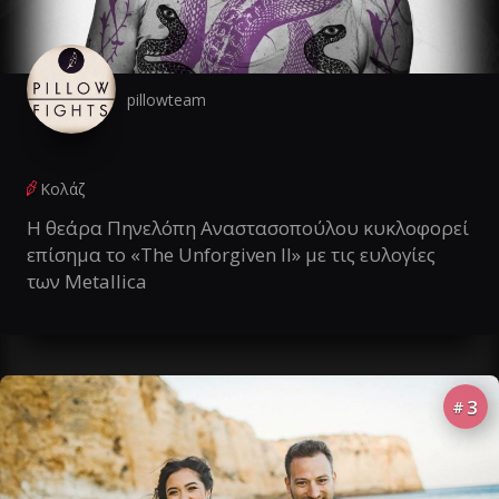
pillowteam
Κολάζ
Η θεάρα Πηνελόπη Αναστασοπούλου κυκλοφορεί
επίσημα το «The Unforgiven II» με τις ευλογίες
των Metallica
3
#