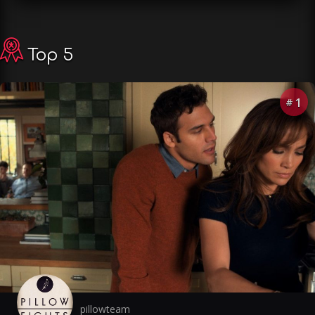
Top 5
1
#
pillowteam