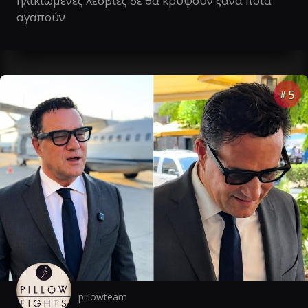
ηλικιωμένες λεσβίες δε θα κρύψουν ξανά ποια
αγαπούν
5
#
pillowteam