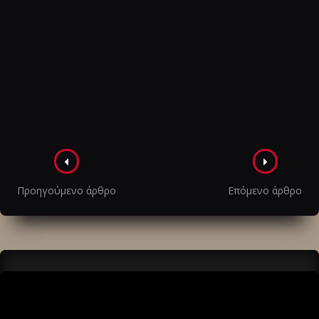
Πλοήγηση
στα
Προηγούμενο άρθρο
Επόμενο άρθρο
άρθρα