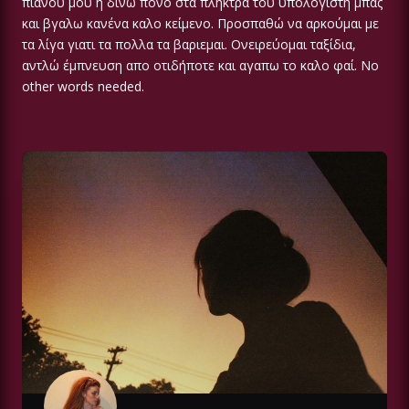
πιάνου μου ή δίνω πόνο στα πλήκτρα του υπολογιστή μπας
και βγαλω κανένα καλο κείμενο. Προσπαθώ να αρκούμαι με
τα λίγα γιατι τα πολλα τα βαριεμαι. Ονειρεύομαι ταξίδια,
αντλώ έμπνευση απο οτιδήποτε και αγαπω το καλο φαί. No
other words needed.