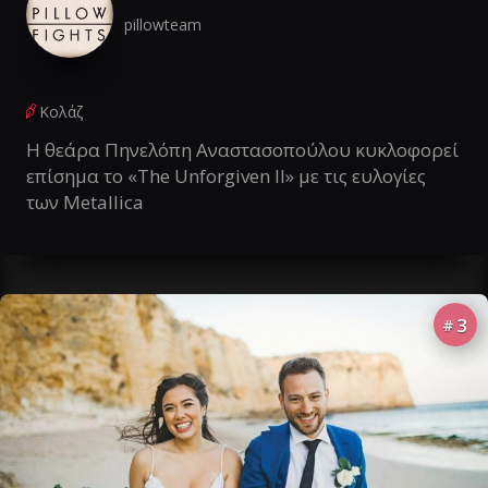
pillowteam
Κολάζ
Η θεάρα Πηνελόπη Αναστασοπούλου κυκλοφορεί
επίσημα το «The Unforgiven II» με τις ευλογίες
των Metallica
3
#