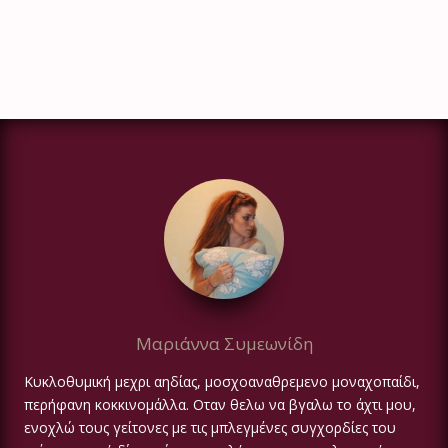
Μαριάννα Συμεωνίδη
Κυκλοθυμική μεχρι αηδίας, μοσχοαναθρεμενο μοναχοπαίδι,
περήφανη κοκκινομάλλα. Οταν θελω να βγαλω το άχτι μου,
ενοχλώ τους γείτονες με τις μπλεγμένες συγχορδίες του