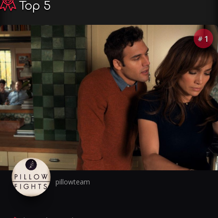
Top 5
1
#
pillowteam