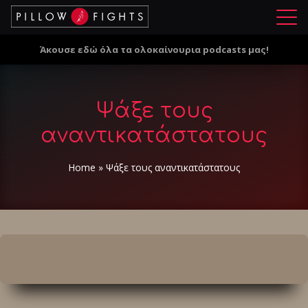
Μ
ε
Άκουσε εδώ όλα τα ολοκαίνουρια podcasts μας!
ν
ο
ύ
Ψάξε τους
αναντικατάστατους
Home
»
Ψάξε τους αναντικατάστατους