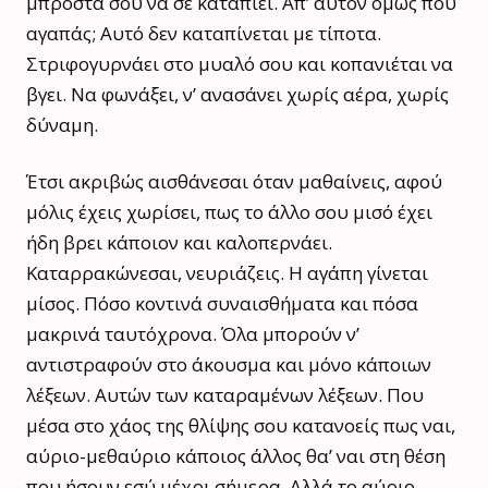
μπροστά σου να σε καταπιεί. Απ’ αυτόν όμως που
αγαπάς; Αυτό δεν καταπίνεται με τίποτα.
Στριφογυρνάει στο μυαλό σου και κοπανιέται να
βγει. Να φωνάξει, ν’ ανασάνει χωρίς αέρα, χωρίς
δύναμη.
Έτσι ακριβώς αισθάνεσαι όταν μαθαίνεις, αφού
μόλις έχεις χωρίσει, πως το άλλο σου μισό έχει
ήδη βρει κάποιον και καλοπερνάει.
Καταρρακώνεσαι, νευριάζεις. Η αγάπη γίνεται
μίσος. Πόσο κοντινά συναισθήματα και πόσα
μακρινά ταυτόχρονα. Όλα μπορούν ν’
αντιστραφούν στο άκουσμα και μόνο κάποιων
λέξεων. Αυτών των καταραμένων λέξεων. Που
μέσα στο χάος της θλίψης σου κατανοείς πως ναι,
αύριο-μεθαύριο κάποιος άλλος θα’ ναι στη θέση
που ήσουν εσύ μέχρι σήμερα. Αλλά το αύριο-