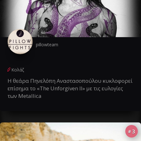
pillowteam
Κολάζ
Η θεάρα Πηνελόπη Αναστασοπούλου κυκλοφορεί
επίσημα το «The Unforgiven II» με τις ευλογίες
των Metallica
3
#