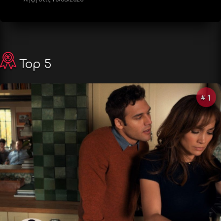
Top 5
1
#