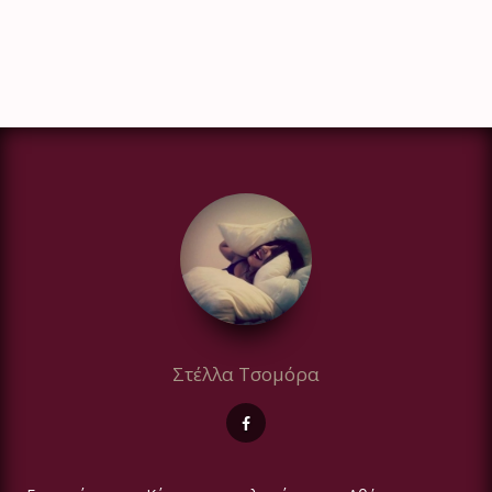
Στέλλα Τσομόρα