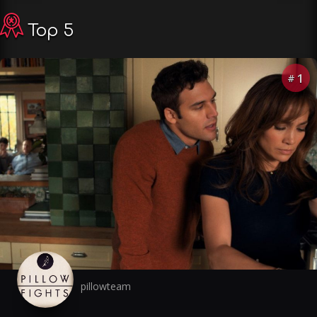
Top 5
1
#
pillowteam