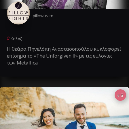
pillowteam
Κολάζ
Η θεάρα Πηνελόπη Αναστασοπούλου κυκλοφορεί
επίσημα το «The Unforgiven II» με τις ευλογίες
των Metallica
3
#