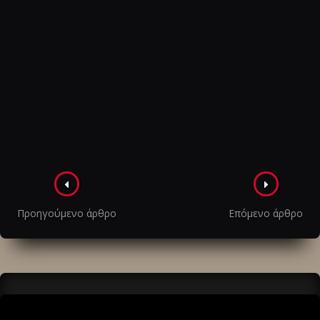
Πλοήγηση
στα
Προηγούμενο άρθρο
Επόμενο άρθρο
άρθρα