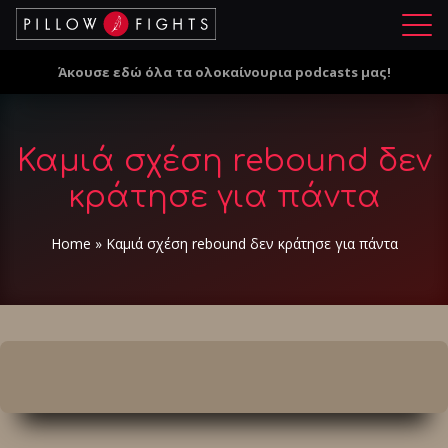
Μ
ε
Άκουσε εδώ όλα τα ολοκαίνουρια podcasts μας!
ν
ο
ύ
Καμιά σχέση rebound δεν
κράτησε για πάντα
Home
»
Καμιά σχέση rebound δεν κράτησε για πάντα