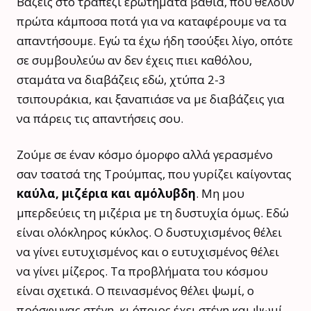
Βάζεις στο τραπέζι ερωτήματα βαθιά, που θέλουν
πρώτα κάμποσα ποτά για να καταφέρουμε να τα
απαντήσουμε. Εγώ τα έχω ήδη τσούξει λίγο, οπότε
σε συμβουλεύω αν δεν έχεις πιει καθόλου,
σταμάτα να διαβάζεις εδώ, χτύπα 2-3
τσιπουράκια, και ξαναπιάσε να με διαβάζεις για
να πάρεις τις απαντήσεις σου.
Ζούμε σε έναν κόσμο όμορφο αλλά γερασμένο
σαν τσατσά της Τρούμπας, που γυρίζει καίγοντας
καύλα, μιζέρια και αμόλυβδη
. Μη μου
μπερδεύεις τη μιζέρια με τη δυστυχία όμως. Εδώ
είναι ολόκληρος κύκλος. Ο δυστυχισμένος θέλει
να γίνει ευτυχισμένος και ο ευτυχισμένος θέλει
να γίνει μίζερος. Τα προβλήματα του κόσμου
είναι σχετικά. Ο πεινασμένος θέλει ψωμί, ο
πρόσφυγας στέγη, κι όποιος έχει στέγη και ψωμί,