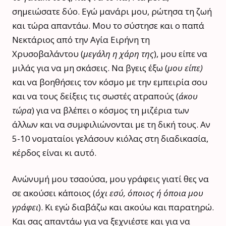
σημειώσατε δύο. Εγώ μανάρι μου, ρώτησα τη ζωή
και τώρα απαντάω. Μου το σύστησε και ο παπά
Νεκτάριος από την Αγία Ειρήνη τη
Χρυσοβαλάντου (
μεγάλη η χάρη της
), μου είπε να
μιλάς για να μη σκάσεις. Να βγεις έξω (
μου είπε)
και να βοηθήσεις τον κόσμο με την εμπειρία σου
και να τους δείξεις τις σωστές ατραπούς (
άκου
τώρα
) για να βλέπει ο κόσμος τη μιζέρια των
άλλων και να συμφιλιώνονται με τη δική τους. Αν
5-10 νοματαίοι γελάσουν κιόλας στη διαδικασία,
κέρδος είναι κι αυτό.
Ανώνυμή μου τσαούσα, μου γράφεις γιατί θες να
σε ακούσει κάποιος (
όχι εσύ, όποιος ή όποια μου
γράφει
). Κι εγώ διαβάζω και ακούω και παρατηρώ.
Και σας απαντάω για να ξεχνιέστε και για να