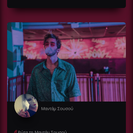
Μαντάμ Σουσού
Ρώτα τη Μαντάμ Σουσού