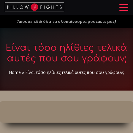
Μ
ε
Άκουσε εδώ όλα τα ολοκαίνουρια podcasts μας!
ν
ο
ύ
Είναι τόσο ηλίθιες τελικά
αυτές που σου γράφουν;
Home
»
Είναι τόσο ηλίθιες τελικά αυτές που σου γράφουν;