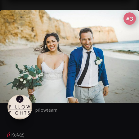
3
#
pillowteam
Κολάζ