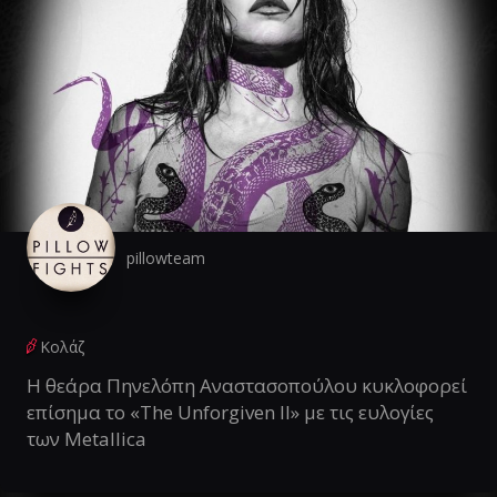
pillowteam
Κολάζ
Η θεάρα Πηνελόπη Αναστασοπούλου κυκλοφορεί
επίσημα το «The Unforgiven II» με τις ευλογίες
των Metallica