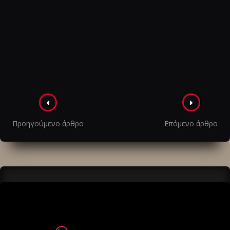
Πλοήγηση
στα
Προηγούμενο άρθρο
Επόμενο άρθρο
άρθρα