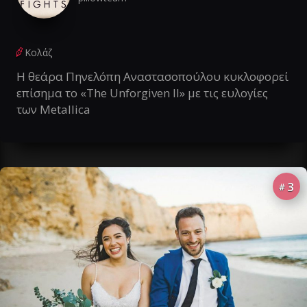
Κολάζ
Η θεάρα Πηνελόπη Αναστασοπούλου κυκλοφορεί
επίσημα το «The Unforgiven II» με τις ευλογίες
των Metallica
3
#