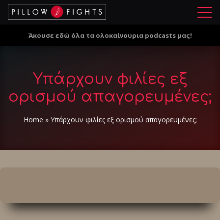
Μ
ε
Άκουσε εδώ όλα τα ολοκαίνουρια podcasts μας!
ν
ο
ύ
Υπάρχουν φιλίες εξ
ορισμού απαγορευμένες;
Home
»
Υπάρχουν φιλίες εξ ορισμού απαγορευμένες;