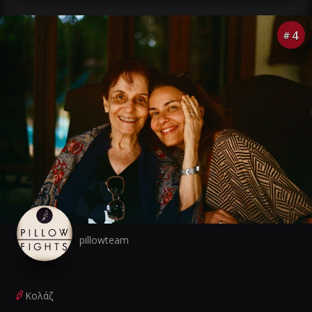
4
#
pillowteam
Κολάζ