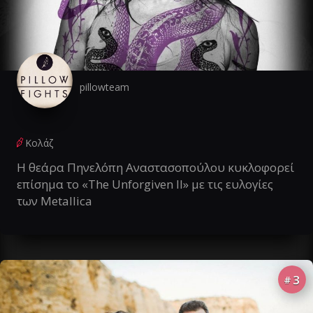
pillowteam
Κολάζ
Η θεάρα Πηνελόπη Αναστασοπούλου κυκλοφορεί
επίσημα το «The Unforgiven II» με τις ευλογίες
των Metallica
3
#