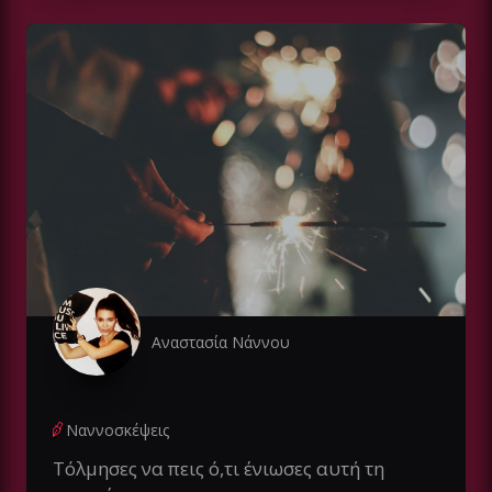
Αναστασία Νάννου
Ναννοσκέψεις
Τόλμησες να πεις ό,τι ένιωσες αυτή τη