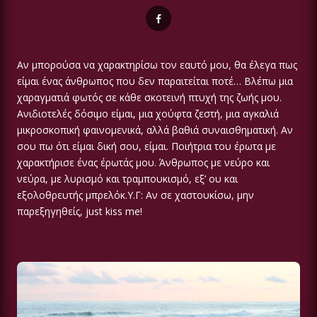
Αν μπορούσα να χαρακτηρίσω τον εαυτό μου, θα έλεγα πως
είμαι ένας άνθρωπος που δεν παραιτείται ποτέ… Βλέπω μια
χαραγματιά φωτός σε κάθε σκοτεινή πτυχή της ζωής μου.
Ανιδιοτελές δόσιμο είμαι, μια χούφτα ζεστή, μια αγκαλιά
μικροσκοπική φαινομενικά, αλλά βαθιά συναισθηματική. Αν
σου πω ότι είμαι δική σου, είμαι. Ποιήτρια του έρωτα με
χαρακτήρισε ένας έρωτάς μου. Άνθρωπος με νεύρο και
νεύρα, με λυρισμό και τραμπουκισμό, εξ’ ου και
εξολοθρευτής μπρελόκ.Υ.Γ: Αν σε χαστουκίσω, μην
παρεξηγηθείς, just kiss me!