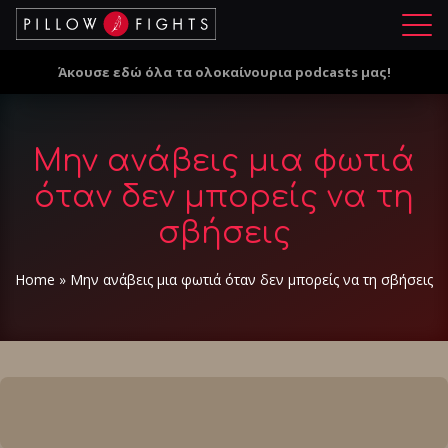
Μ
ε
Άκουσε εδώ όλα τα ολοκαίνουρια podcasts μας!
ν
ο
ύ
Mην ανάβεις μια φωτιά
όταν δεν μπορείς να τη
σβήσεις
Home
»
Mην ανάβεις μια φωτιά όταν δεν μπορείς να τη σβήσεις