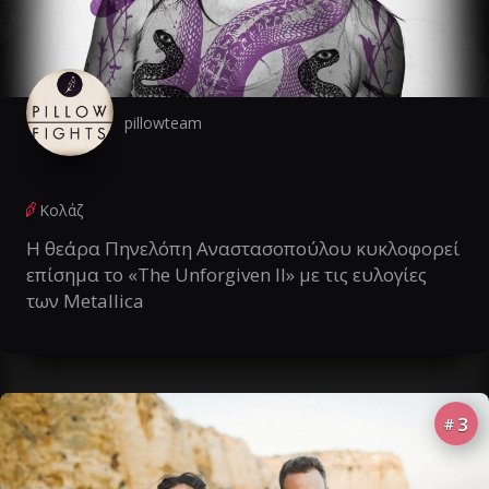
pillowteam
Κολάζ
Η θεάρα Πηνελόπη Αναστασοπούλου κυκλοφορεί
επίσημα το «The Unforgiven II» με τις ευλογίες
των Metallica
3
#