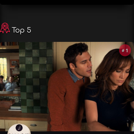
Top 5
1
#