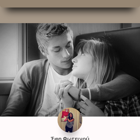
Έφη Φωτεινού