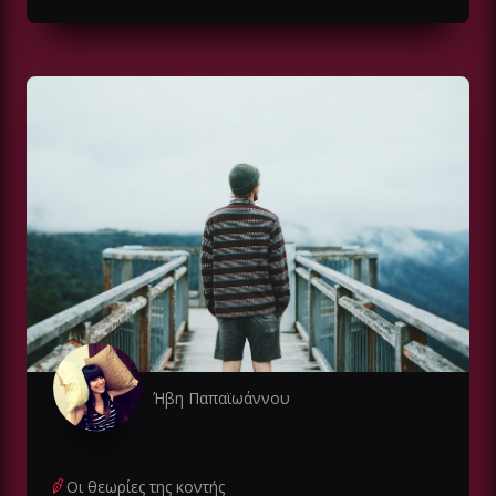
Ήβη Παπαϊωάννου
Οι θεωρίες της κοντής