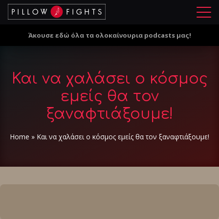
Μ
ε
Άκουσε εδώ όλα τα ολοκαίνουρια podcasts μας!
ν
ο
ύ
Και να χαλάσει ο κόσμος
εμείς θα τον
ξαναφτιάξουμε!
Home
»
Και να χαλάσει ο κόσμος εμείς θα τον ξαναφτιάξουμε!