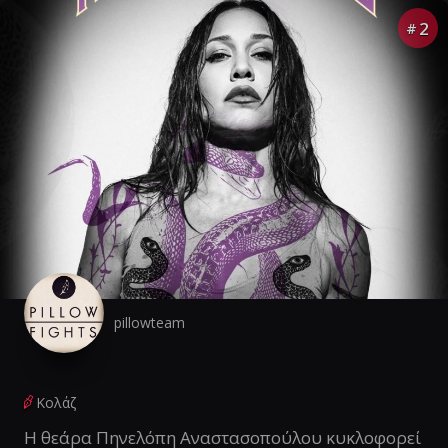
2
#
pillowteam
Κολάζ
Η θεάρα Πηνελόπη Αναστασοπούλου κυκλοφορεί