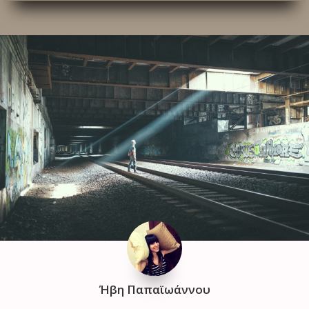
Ήβη Παπαϊωάννου