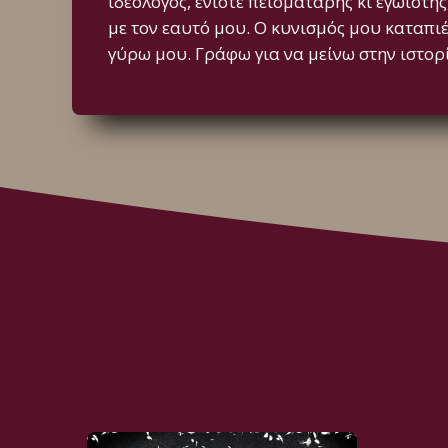
ιδεολόγος, ενίοτε πεισματάρης κι εγωϊστή
με τον εαυτό μου. Ο κυνισμός μου καταπι
γύρω μου. Γράφω για να μείνω στην ιστορ