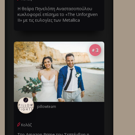
Η θεάρα Πηνελόπη Αναστασοπούλου
κυκλοφορεί επίσημα το «The Unforgiven
II» με τις ευλογίες των Metallica
3
#
pillowteam
Κολάζ
Στο Amazon Prime τον Σεπτέμβρη η