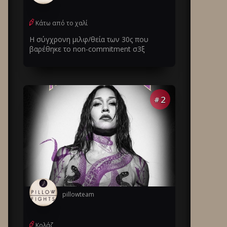
Κάτω από το χαλί
Η σύγχρονη μιλφ/θεία των 30ς που
βαρέθηκε το non-commitment σ3ξ
2
#
pillowteam
Κολάζ