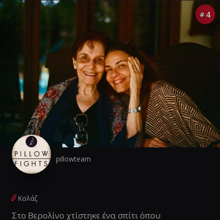
4
#
pillowteam
Κολάζ
Στο Βερολίνο χτίστηκε ένα σπίτι όπου