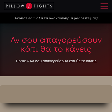
Μ
ε
Άκουσε εδώ όλα τα ολοκαίνουρια podcasts μας!
ν
ο
ύ
Αν σου απαγορεύσουν
κάτι θα το κάνεις
Home
»
Αν σου απαγορεύσουν κάτι θα το κάνεις