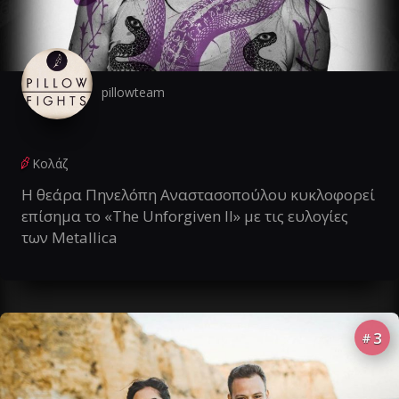
pillowteam
Κολάζ
Η θεάρα Πηνελόπη Αναστασοπούλου κυκλοφορεί
επίσημα το «The Unforgiven II» με τις ευλογίες
των Metallica
3
#