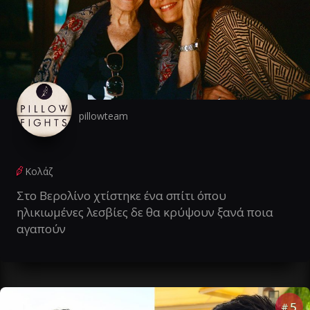
pillowteam
Κολάζ
Στο Βερολίνο χτίστηκε ένα σπίτι όπου
ηλικιωμένες λεσβίες δε θα κρύψουν ξανά ποια
αγαπούν
5
#