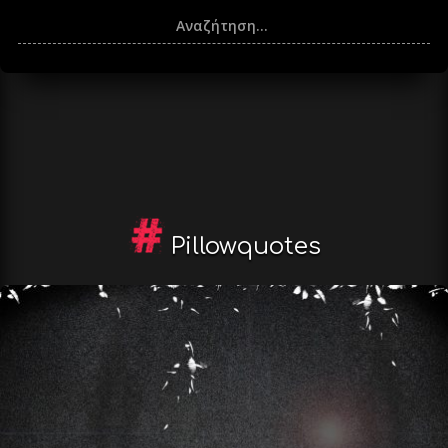
Pillowquotes