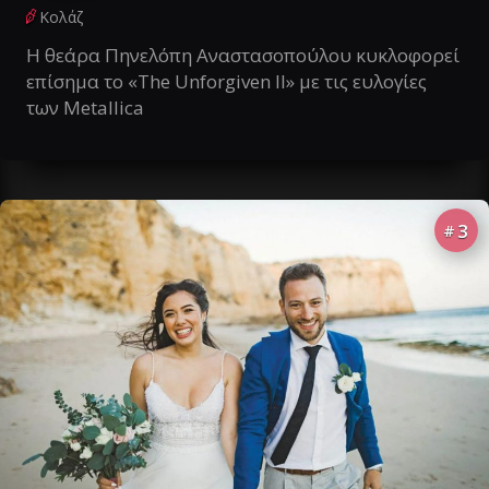
Κολάζ
Η θεάρα Πηνελόπη Αναστασοπούλου κυκλοφορεί
επίσημα το «The Unforgiven II» με τις ευλογίες
των Metallica
3
#