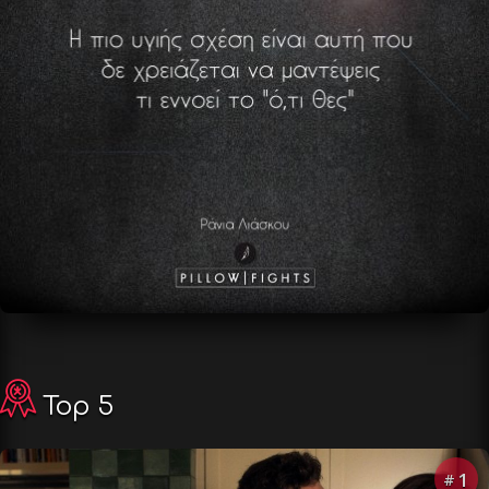
Top 5
1
#