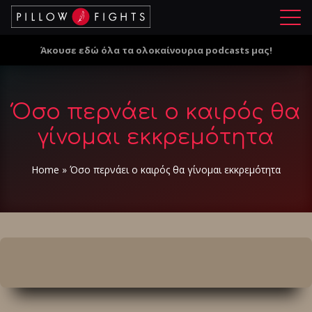
Μ
ε
Άκουσε εδώ όλα τα ολοκαίνουρια podcasts μας!
ν
ο
ύ
Όσο περνάει ο καιρός θα
γίνομαι εκκρεμότητα
Home
»
Όσο περνάει ο καιρός θα γίνομαι εκκρεμότητα