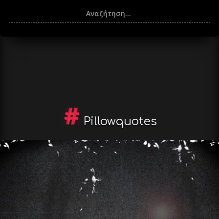
Pillowquotes