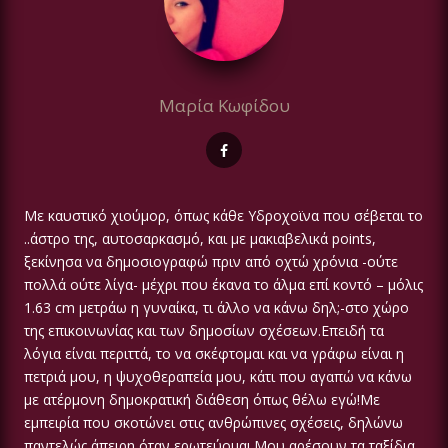
Μαρία Κωφίδου
Mε καυστικό χιούμορ, όπως κάθε Υδροχοϊνα που σέβεται το
..άστρο της, αυτοσαρκασμό, και με μακιαβελικά points,
ξεκίνησα να δημοσιογραφώ πριν από οχτώ χρόνια -ούτε
πολλά ούτε λίγα- μέχρι που έκανα το άλμα επί κοντό – μόλις
1.63 cm μετράω η γυναίκα, τι άλλο να κάνω δηλ;-στο χώρο
της επικοινωνίας και των δημοσίων σχέσεων.Επειδή τα
λόγια είναι περιττά, το να σκέφτομαι και να γράφω είναι η
πετριά μου, η ψυχοθεραπεία μου, κάτι που αγαπώ να κάνω
με ατέρμονη δημοκρατική διάθεση όπως θέλω εγώ!Με
εμπειρία που σκοτώνει στις ανθρώπινες σχέσεις, δηλώνω
παντελώς άπειρη όταν ερωτεύομαι.Μου αρέσουν τα ταξίδια,