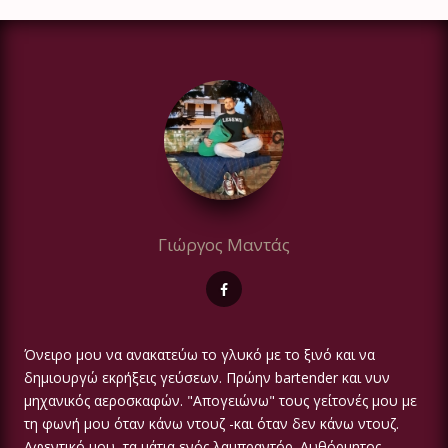
Γιώργος Μαντάς
Όνειρο μου να ανακατεύω το γλυκό με το ξινό και να
δημιουργώ εκρήξεις γεύσεων. Πρώην bartender και νυν
μηχανικός αεροσκαφών. "Απογειώνω" τους γείτονές μου με
τη φωνή μου όταν κάνω ντουζ -και όταν δεν κάνω ντουζ.
Αφεντικό μου, τα μάτια ενός λαμπραντόρ. Αυθόρμητος,