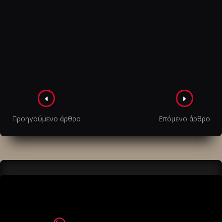
Πλοήγηση
στα
Προηγούμενο άρθρο
Επόμενο άρθρο
άρθρα