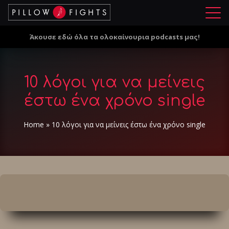
Μ
ε
Άκουσε εδώ όλα τα ολοκαίνουρια podcasts μας!
ν
ο
ύ
10 λόγοι για να μείνεις
έστω ένα χρόνο single
Home
»
10 λόγοι για να μείνεις έστω ένα χρόνο single