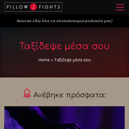
Μ
ε
Άκουσε εδώ όλα τα ολοκαίνουρια podcasts μας!
ν
ο
ύ
Ταξίδεψε μέσα σου
Home
»
Ταξίδεψε μέσα σου
Ανέβηκε πρόσφατα: