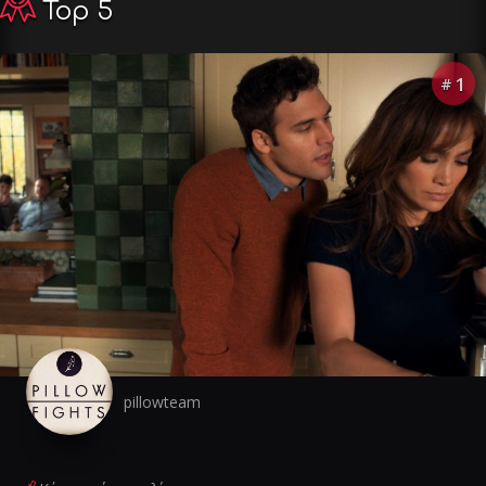
Top 5
1
#
pillowteam