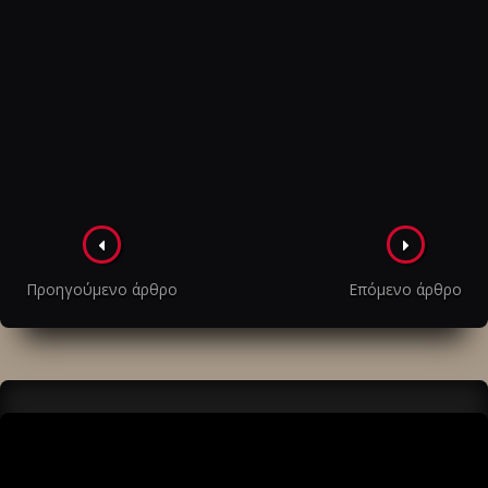
Πλοήγηση
στα
Προηγούμενο άρθρο
Επόμενο άρθρο
άρθρα