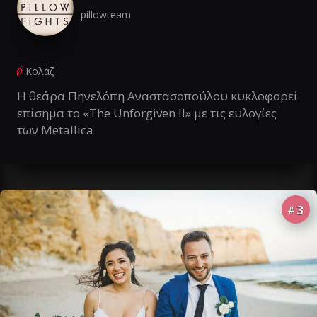
pillowteam
Κολάζ
Η θεάρα Πηνελόπη Αναστασοπούλου κυκλοφορεί
επίσημα το «The Unforgiven II» με τις ευλογίες
των Metallica
3
#