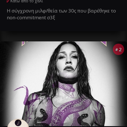
Κάτω από το χαλί
Η σύγχρονη μιλφ/θεία των 30ς που βαρέθηκε το
non-commitment σ3ξ
2
#