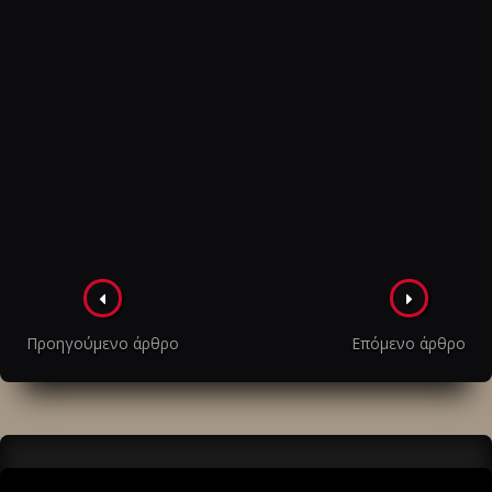
Πλοήγηση
στα
Προηγούμενο άρθρο
Επόμενο άρθρο
άρθρα