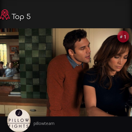
Top 5
1
#
pillowteam