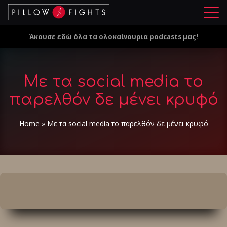
Μ
ε
Άκουσε εδώ όλα τα ολοκαίνουρια podcasts μας!
ν
ο
ύ
Με τα social media το
παρελθόν δε μένει κρυφό
Home
»
Με τα social media το παρελθόν δε μένει κρυφό