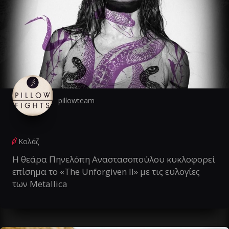
pillowteam
Κολάζ
Η θεάρα Πηνελόπη Αναστασοπούλου κυκλοφορεί
επίσημα το «The Unforgiven II» με τις ευλογίες
των Metallica