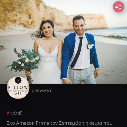
3
#
pillowteam
Κολάζ
Στο Amazon Prime τον Σεπτέμβρη η σειρά που