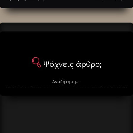
άρθρα
Ψάχνεις άρθρο;