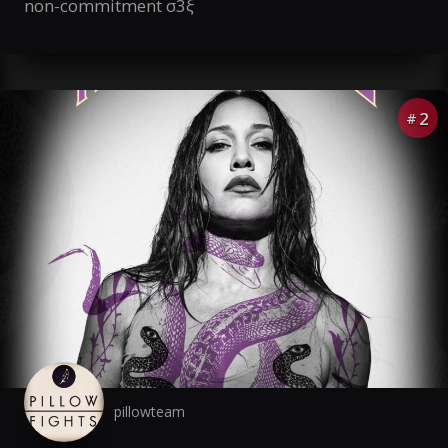
non-commitment σ3ξ
2
#
pillowteam