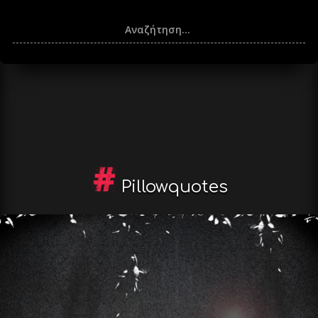
Pillowquotes