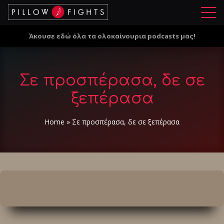
Μ
ε
Άκουσε εδώ όλα τα ολοκαίνουρια podcasts μας!
ν
ο
ύ
Σε προσπέρασα, δε σε
ξεπέρασα
Home
»
Σε προσπέρασα, δε σε ξεπέρασα