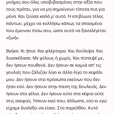
μνήμες σου όλες υποβιβασμένες στην αξία που
τους πρέπει, για να μη σημαίνουν τίποτα πια για
μένα. Και ζούσα καλά μ’ αυτό. Ή επιβίωνα τέλος
πάντων, μέχρι να κολλήσω κάπως τα σπασμένα
που έμειναν πίσω σου, ώστε αυτό να ξαναλέγεται
«ζωή».
Βγήκα. Κι ήπια. Και φλέρταρα. Και δούλεψα. Και
διασκέδασα. Με φίλους ή χωρίς. Και πίστεψέ με,
δεν ήσουν πουθενά. Δεν ήσουν σε καμιά απ’ τις
γουλιές που ζάλιζαν λίγο κι άλλο λίγο το κεφάλι
μου. Δεν ήσουν στα πρόσωπα εκείνων που δεν
ήταν εσύ. Δεν ήσουν στην πίεση της δουλειάς. Δεν
ήσουν στα γέλια. Δεν ήσουν ούτε στα κέφια ούτε
στις ακεφιές. Ήσουν εκεί που, άλλωστε, εσύ κι εγώ
είχαμε διαλέξει να είσαι. Στο παρελθόν. Αυτό