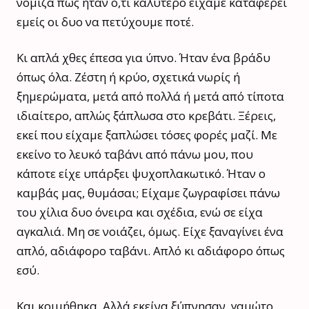
νόμιζα πως ήταν ό,τι καλύτερο είχαμε καταφέρει
εμείς οι δυο να πετύχουμε ποτέ.
Κι απλά χθες έπεσα για ύπνο. Ήταν ένα βράδυ
όπως όλα. Ζέστη ή κρύο, σχετικά νωρίς ή
ξημερώματα, μετά από πολλά ή μετά από τίποτα
ιδιαίτερο, απλώς ξάπλωσα στο κρεβάτι. Ξέρεις,
εκεί που είχαμε ξαπλώσει τόσες φορές μαζί. Με
εκείνο το λευκό ταβάνι από πάνω μου, που
κάποτε είχε υπάρξει ψυχοπλακωτικό. Ήταν ο
καμβάς μας, θυμάσαι; Είχαμε ζωγραφίσει πάνω
του χίλια δυο όνειρα και σχέδια, ενώ σε είχα
αγκαλιά. Μη σε νοιάζει, όμως. Είχε ξαναγίνει ένα
απλό, αδιάφορο ταβάνι. Απλό κι αδιάφορο όπως
εσύ.
Και κοιμήθηκα. Αλλά εκείνα ξύπνησαν, γαμώτο.