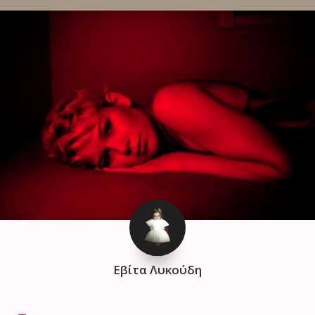
Εβίτα Λυκούδη