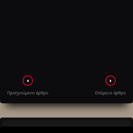
Πλοήγηση
στα
Προηγούμενο άρθρο
Επόμενο άρθρο
άρθρα