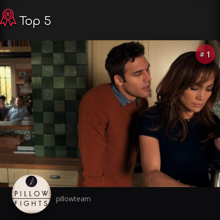
Top 5
1
#
pillowteam