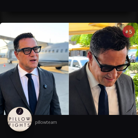
5
#
pillowteam