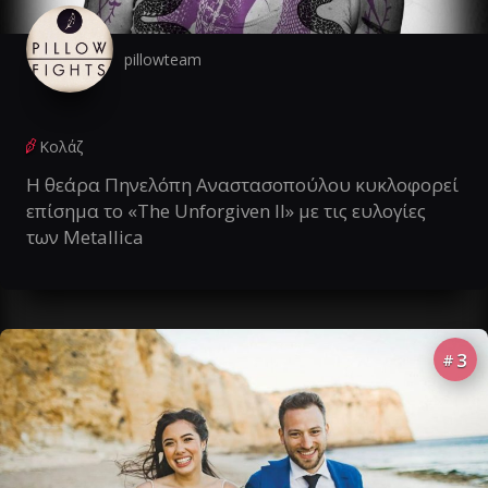
pillowteam
Κολάζ
Η θεάρα Πηνελόπη Αναστασοπούλου κυκλοφορεί
επίσημα το «The Unforgiven II» με τις ευλογίες
των Metallica
3
#