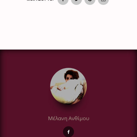
Μέλανη Ανθίμου